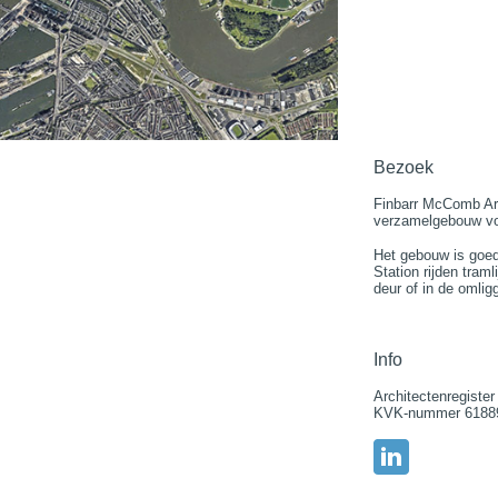
Bezoek
Finbarr McComb Arc
verzamelgebouw vo
Het gebouw is goed
Station rijden tram
deur of in de omlig
Info
Architectenregiste
KVK-nummer 6188