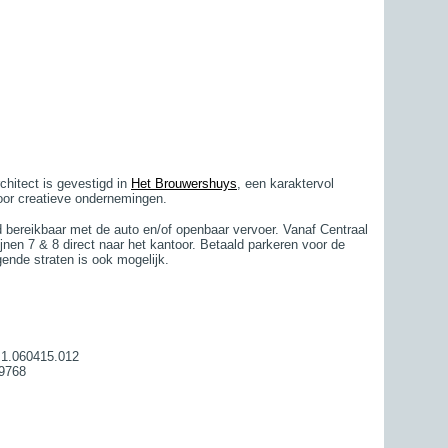
hitect is gevestigd in
Het Brouwershuys
, een karaktervol
or creatieve ondernemingen.
 bereikbaar met de auto en/of openbaar vervoer. Vanaf Centraal
lijnen 7 & 8 direct naar het kantoor. Betaald parkeren voor de
gende straten is ook mogelijk.
r 1.060415.012
9768