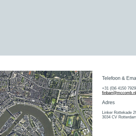
Telefoon & Ema
+31 (0)6 4150 7929
finbarr@mccomb.n
Adres
Linker Rottekade 2
3034 CV Rotterda